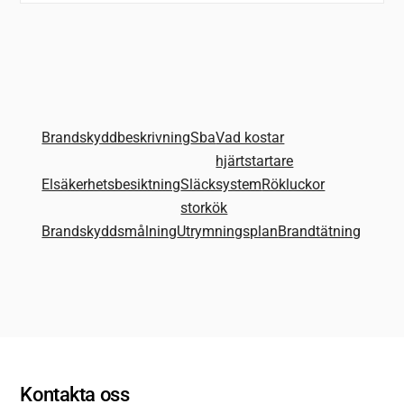
Brandskyddbeskrivning
Sba
Vad kostar
hjärtstartare
Elsäkerhetsbesiktning
Släcksystem
Rökluckor
storkök
Brandskyddsmålning
Utrymningsplan
Brandtätning
Kontakta oss