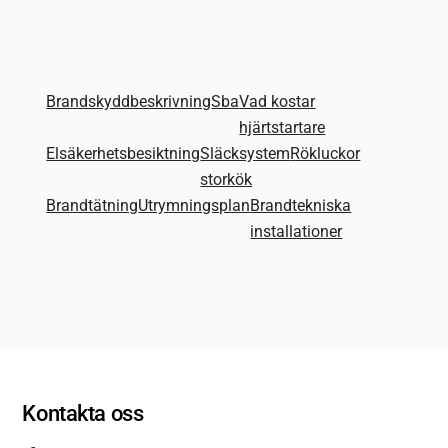
Brandskyddbeskrivning
Sba
Vad kostar
hjärtstartare
Elsäkerhetsbesiktning
Släcksystem
Rökluckor
storkök
Brandtätning
Utrymningsplan
Brandtekniska
installationer
Kontakta oss