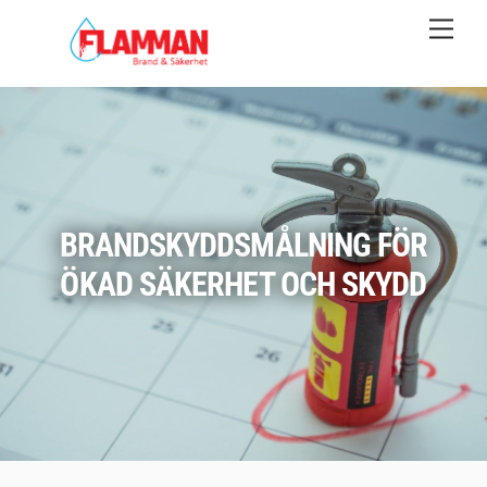
Skip
Men
to
content
BRANDSKYDDSMÅLNING FÖR
ÖKAD SÄKERHET OCH SKYDD