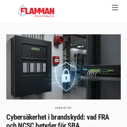
Skip
Men
to
content
2026-07-01
Cybersäkerhet i brandskydd: vad FRA
och NCSC betyder för SBA