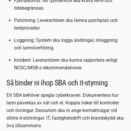
Fjärråtkomst: All fjärrservice ska kräva MFA och
tidsbegränsas.
Patchning: Leverantören ska lämna patchplan och
testprocedur.
Loggning: System ska logga ändringar, inloggning
och larmöverföring.
Incident: Leverantören ska kunna rapportera enligt
NCSC/MSB:s rekommendationer.
Så binder ni ihop SBA och it-styrning
Ert SBA behöver spegla cyberkraven. Dokumentera hur
larm påverkas av nät och el. Koppla risker till kontroller
och övningar. Dessutom ska ni ange kontaktvägar vid
större it-störningar. IT, fastighetsdrift och brandskydd ska
öva tillsammans.